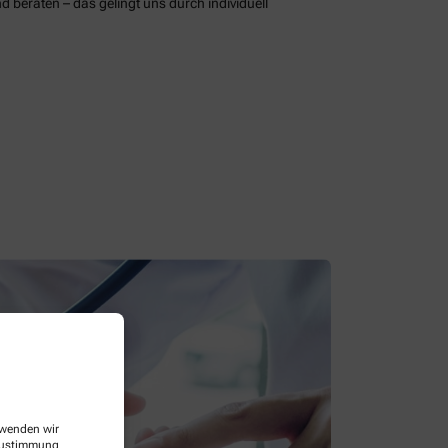
d beraten – das gelingt uns durch individuell
erwenden wir
 Zustimmung