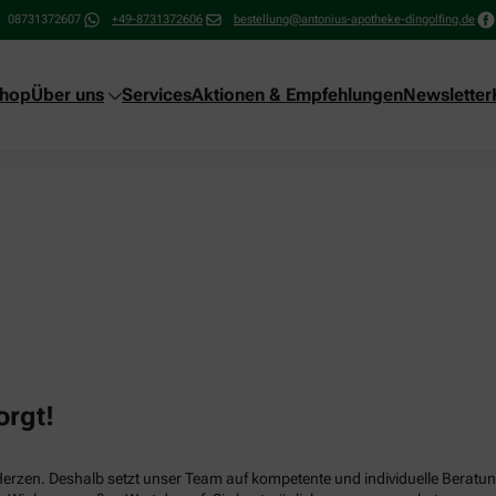
08731372607
+49-8731372606
bestellung@antonius-apotheke-dingolfing.de
shop
Über uns
Services
Aktionen & Empfehlungen
Newsletter
orgt!
Herzen. Deshalb setzt unser Team auf kompetente und individuelle Beratun