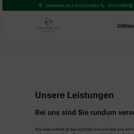
Geratsberger Str. 8
,
84130
Dingolfing
08731372606
Online
Unsere Leistungen
Bei uns sind Sie rundum vers
Ihre Gesundheit ist das höchste Gut und liegt uns am 