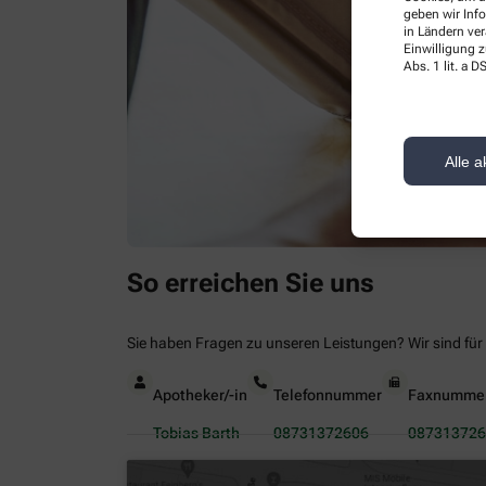
geben wir Inf
in Ländern ve
Einwilligung z
Abs. 1 lit. a
Alle a
So erreichen Sie uns
Sie haben Fragen zu unseren Leistungen? Wir sind für 
Apotheker/-in
Telefonnummer
Faxnumme
Tobias Barth
08731372606
087313726