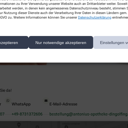
ormationen zu Ihrer Verwendung unserer Website auch an Drittanbieter weiter. Soweit
rarbeitet werden, in denen kein angemessenes Datenschutzniveau besteht, stimmen Si
ur Nutzung dieser Dienste auch der Verarbeitung Ihrer Daten in diesen Ländern gem. 
 DSGVO zu. Weitere Informationen können Sie unserer
Datenschutzerklärung
entnehme
kzeptieren
Nur notwendige akzeptieren
Einstellungen v
Sie da!
r
WhatsApp
E-Mail-Adresse
07
+49-8731372606
bestellung@antonius-apotheke-dingolfing