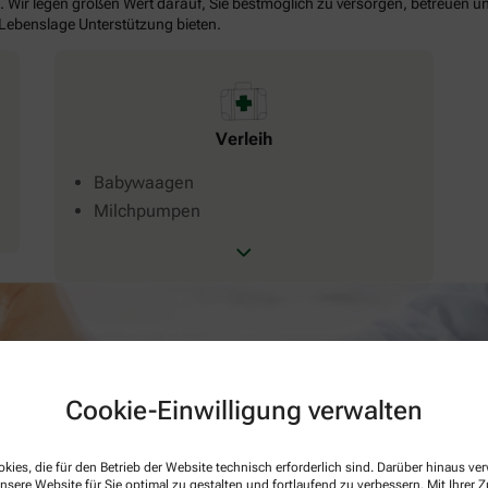
. Wir legen großen Wert darauf, Sie bestmöglich zu versorgen, betreuen un
 Lebenslage Unterstützung bieten.
Verleih
Babywaagen
Milchpumpen
Cookie-Einwilligung verwalten
kies, die für den Betrieb der Website technisch erforderlich sind. Darüber hinaus v
nsere Website für Sie optimal zu gestalten und fortlaufend zu verbessern. Mit Ihrer