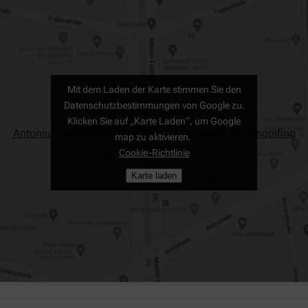
Mit dem Laden der Karte stimmen Sie den
Datenschutzbestimmungen von Google zu.
Klicken Sie auf „Karte Laden“, um Google
Antonius-Apotheke, Geratsberger Str. 8, 84130 Dingolfing
map zu aktivieren.
Cookie-Richtlinie
Karte laden